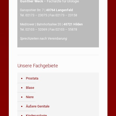
Gunther Weck
– Fachärzte für Urologie
Ganspohler Str. 7 |
40764 Langenfeld
Tel. 02173 – 23075 | Fax 02173 – 23158
Meditower | Bahnhofsallee 20 |
40721 Hilden
Tel. 02103 – 52069 | Fax 02103 – 55878
Sprechzeiten nach Vereinbarung
Unsere Fachgebiete
Prostata
Blase
Niere
Äußere Genitale
Kinderurologie