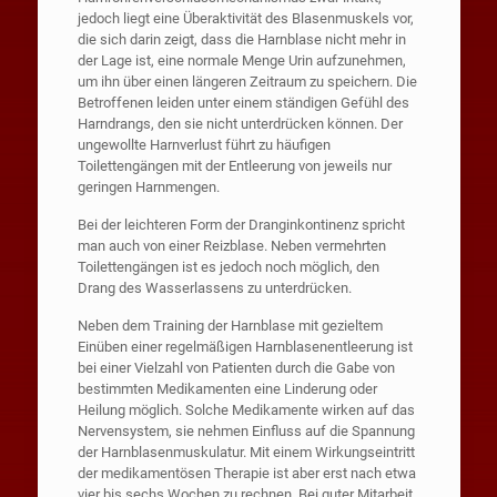
jedoch liegt eine Überaktivität des Blasenmuskels vor,
die sich darin zeigt, dass die Harnblase nicht mehr in
der Lage ist, eine normale Menge Urin aufzunehmen,
um ihn über einen längeren Zeitraum zu speichern. Die
Betroffenen leiden unter einem ständigen Gefühl des
Harndrangs, den sie nicht unterdrücken können. Der
ungewollte Harnverlust führt zu häufigen
Toilettengängen mit der Entleerung von jeweils nur
geringen Harnmengen.
Bei der leichteren Form der Dranginkontinenz spricht
man auch von einer Reizblase. Neben vermehrten
Toilettengängen ist es jedoch noch möglich, den
Drang des Wasserlassens zu unterdrücken.
Neben dem Training der Harnblase mit gezieltem
Einüben einer regelmäßigen Harnblasenentleerung ist
bei einer Vielzahl von Patienten durch die Gabe von
bestimmten Medikamenten eine Linderung oder
Heilung möglich. Solche Medikamente wirken auf das
Nervensystem, sie nehmen Einfluss auf die Spannung
der Harnblasenmuskulatur. Mit einem Wirkungseintritt
der medikamentösen Therapie ist aber erst nach etwa
vier bis sechs Wochen zu rechnen. Bei guter Mitarbeit