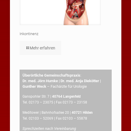
Inkontinenz
Mehr erfahren
Überörtliche Gemeinschaftspraxis
:
Dr. med. Jörn Humke | Dr. med. Anja Diekötter |
Gunther Weck
– Fachärzte für Urologie
Ganspohler Str. 7 |
40764 Langenfeld
Tel. 02173 – 23075 | Fax 02173 – 23158
Meditower | Bahnhofsallee 20 |
40721 Hilden
Tel. 02103 – 52069 | Fax 02103 – 55878
Sprechzeiten nach Vereinbarung