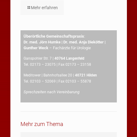
Mehr erfahren
Überörtliche Gemeinschaftspraxis
:
Dr. med. Jörn Humke | Dr. med. Anja Diekötter |
Gunther Weck
– Fachärzte für Urologie
Ganspohler Str. 7 |
40764 Langenfeld
Tel. 02173 – 23075 | Fax 02173 – 23158
Meditower | Bahnhofsallee 20 |
40721 Hilden
Tel. 02103 – 52069 | Fax 02103 – 55878
Sprechzeiten nach Vereinbarung
Mehr zum Thema