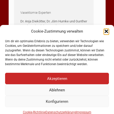
Vasektomie Experten
Dr. Anja Diekötter, Dr. Jörn Humke und Gunther
Weck sind Teil des Vasektomie-Experten-
Cookie-Zustimmung verwalten
Portals. Folgende Internetseiten bieten Ihnen
weitere Informationen zur Vasektomie/
Sterilisation des Mannes:
Um dir ein optimales Erlebnis zu bieten, verwenden wir Technologien wie
Cookies, um Geräteinformationen zu speichern und/oder darauf
Informationen zur
Vasektomie in Hilden
zuzugreifen. Wenn du diesen Technologien zustimmst, können wir Daten
wie das Surfverhalten oder eindeutige IDs auf dieser Website verarbeiten.
Informationen zur
Vasektomie
Wenn du deine Zustimmung nicht erteilst oder zurückziehst, können
bestimmte Merkmale und Funktionen beeinträchtigt werden.
Akzeptieren
Ablehnen
Copyright © 2023 Dres. Humke & Diekötter |
Datenschutz
|
Impressum
Konfigurieren
Termin Online buchen
Cookie-Richtlinie
Datenschutzerklärung
Impressum